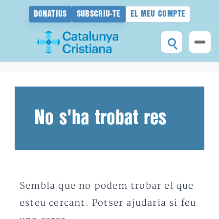
DONATIUS
SUBSCRIU-TE
EL MEU COMPTE
Vés
al
contingut
No s'ha trobat res
Sembla que no podem trobar el que
esteu cercant. Potser ajudaria si feu