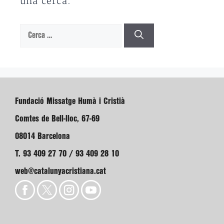
una cerca.
Cerca:
Fundació Missatge Humà i Cristià
Comtes de Bell-lloc, 67-69
08014 Barcelona
T. 93 409 27 70 / 93 409 28 10
web@catalunyacristiana.cat