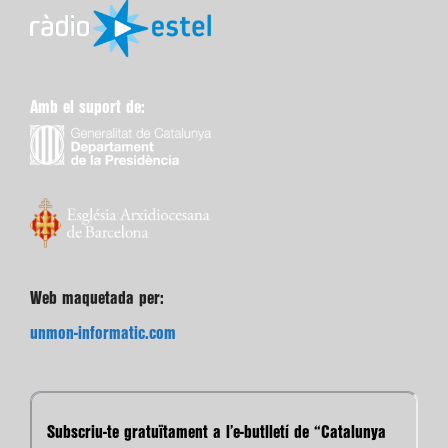
Amb el suport de:
Web maquetada per:
unmon-informatic.com
Subscriu-te gratuïtament a l’e-butlletí de “Catalunya