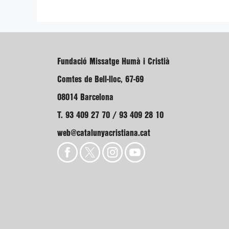
Fundació Missatge Humà i Cristià
Comtes de Bell-lloc, 67-69
08014 Barcelona
T. 93 409 27 70 / 93 409 28 10
web@catalunyacristiana.cat