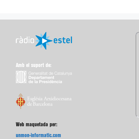
Amb el suport de:
Web maquetada per:
unmon-informatic.com