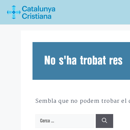
Vés
al
contingut
No s'ha trobat res
Sembla que no podem trobar el qu
Cerca: