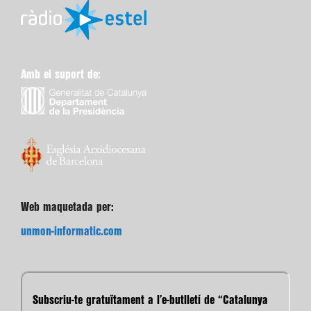
Amb el suport de:
Web maquetada per:
unmon-informatic.com
Subscriu-te gratuïtament a l’e-butlletí de “Catalunya