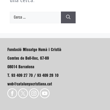
una cerca.
Cerca:
Fundació Missatge Humà i Cristià
Comtes de Bell-lloc, 67-69
08014 Barcelona
T. 93 409 27 70 / 93 409 28 10
web@catalunyacristiana.cat