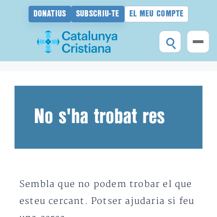
DONATIUS
SUBSCRIU-TE
EL MEU COMPTE
Vés
al
contingut
No s'ha trobat res
Sembla que no podem trobar el que
esteu cercant. Potser ajudaria si feu