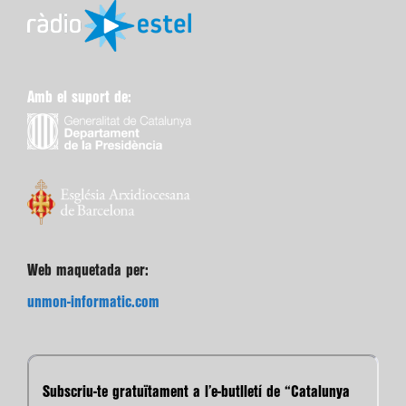
Amb el suport de:
Web maquetada per:
unmon-informatic.com
Subscriu-te gratuïtament a l’e-butlletí de “Catalunya