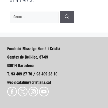
una cerca.
Cerca:
Fundació Missatge Humà i Cristià
Comtes de Bell-lloc, 67-69
08014 Barcelona
T. 93 409 27 70 / 93 409 28 10
web@catalunyacristiana.cat