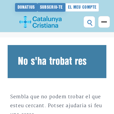
DONATIUS
SUBSCRIU-TE
EL MEU COMPTE
Vés
al
contingut
No s'ha trobat res
Sembla que no podem trobar el que
esteu cercant. Potser ajudaria si feu