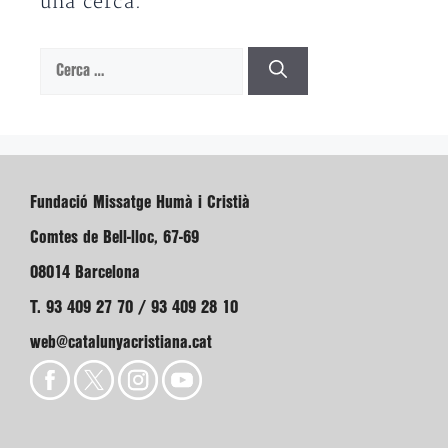
una cerca.
Cerca:
Fundació Missatge Humà i Cristià
Comtes de Bell-lloc, 67-69
08014 Barcelona
T. 93 409 27 70 / 93 409 28 10
web@catalunyacristiana.cat