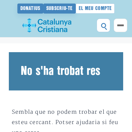
DONATIUS
SUBSCRIU-TE
EL MEU COMPTE
Vés
al
contingut
No s'ha trobat res
Sembla que no podem trobar el que
esteu cercant. Potser ajudaria si feu