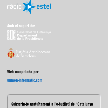
Amb el suport de:
Web maquetada per:
unmon-informatic.com
Subscriu-te gratuïtament a l’e-butlletí de “Catalunya