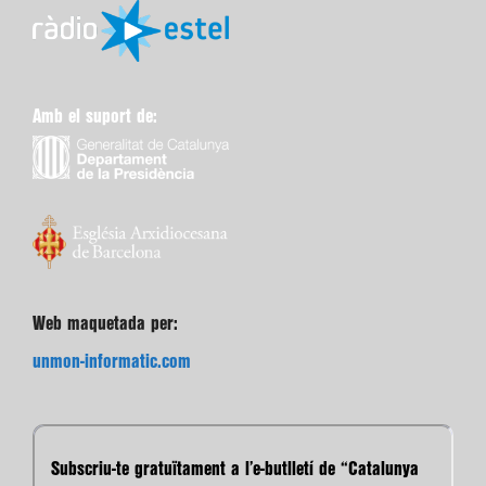
Amb el suport de:
Web maquetada per:
unmon-informatic.com
Subscriu-te gratuïtament a l’e-butlletí de “Catalunya