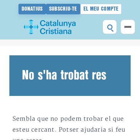
DONATIUS
SUBSCRIU-TE
EL MEU COMPTE
Vés
al
contingut
No s'ha trobat res
Sembla que no podem trobar el que
esteu cercant. Potser ajudaria si feu