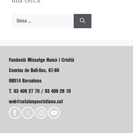
una cerca.
Cerca:
Fundació Missatge Humà i Cristià
Comtes de Bell-lloc, 67-69
08014 Barcelona
T. 93 409 27 70 / 93 409 28 10
web@catalunyacristiana.cat