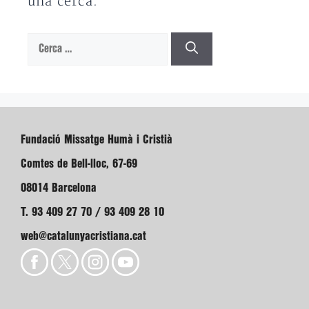
una cerca.
Cerca:
Fundació Missatge Humà i Cristià
Comtes de Bell-lloc, 67-69
08014 Barcelona
T. 93 409 27 70 / 93 409 28 10
web@catalunyacristiana.cat