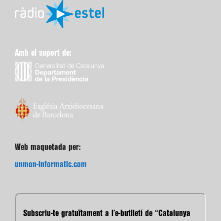
Amb el suport de:
Web maquetada per:
unmon-informatic.com
Subscriu-te gratuïtament a l’e-butlletí de “Catalunya