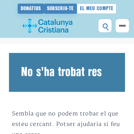
DONATIUS
SUBSCRIU-TE
EL MEU COMPTE
Vés
al
contingut
No s'ha trobat res
Sembla que no podem trobar el que
esteu cercant. Potser ajudaria si feu