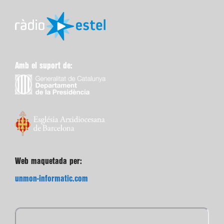
Amb el suport de:
Web maquetada per:
unmon-informatic.com