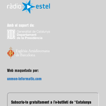
Amb el suport de:
Web maquetada per:
unmon-informatic.com
Subscriu-te gratuïtament a l’e-butlletí de “Catalunya