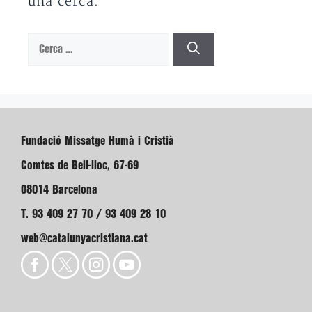
una cerca.
Cerca:
Fundació Missatge Humà i Cristià
Comtes de Bell-lloc, 67-69
08014 Barcelona
T. 93 409 27 70 / 93 409 28 10
web@catalunyacristiana.cat