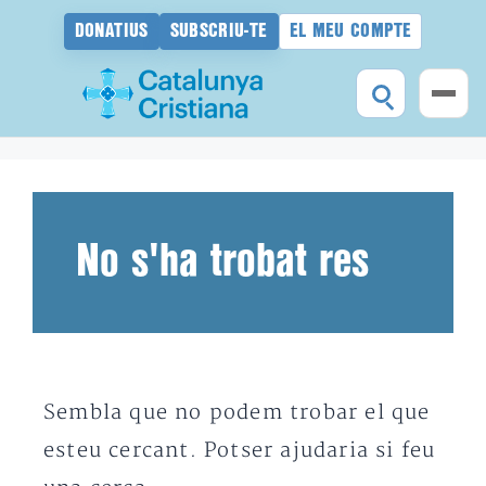
DONATIUS
SUBSCRIU-TE
EL MEU COMPTE
Vés
al
contingut
No s'ha trobat res
Sembla que no podem trobar el que
esteu cercant. Potser ajudaria si feu