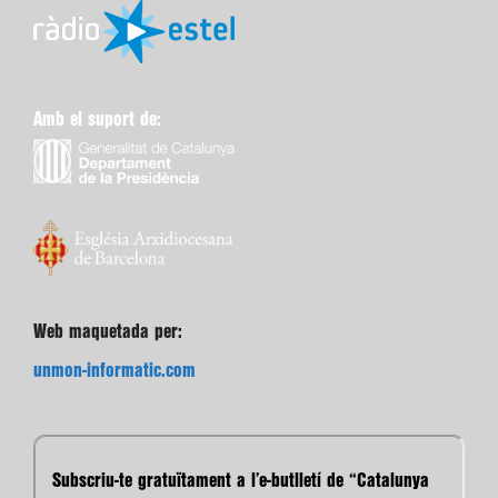
Amb el suport de:
Web maquetada per:
unmon-informatic.com
Subscriu-te gratuïtament a l’e-butlletí de “Catalunya