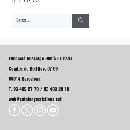
una cerca.
Cerca:
Fundació Missatge Humà i Cristià
Comtes de Bell-lloc, 67-69
08014 Barcelona
T. 93 409 27 70 / 93 409 28 10
web@catalunyacristiana.cat