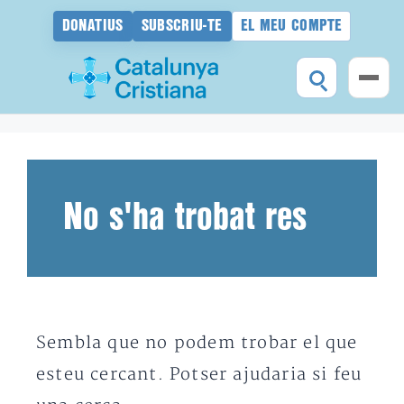
DONATIUS
SUBSCRIU-TE
EL MEU COMPTE
Vés
al
contingut
No s'ha trobat res
Sembla que no podem trobar el que
esteu cercant. Potser ajudaria si feu