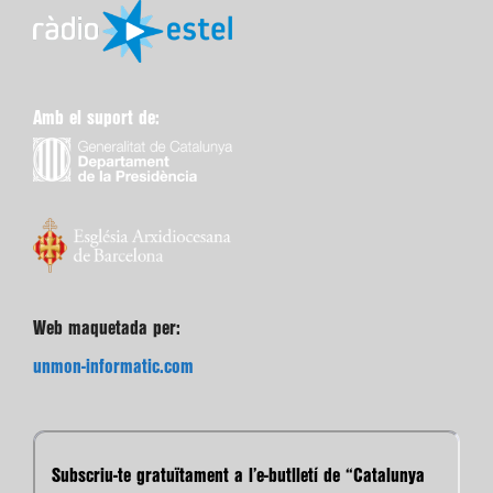
Amb el suport de:
Web maquetada per:
unmon-informatic.com
Subscriu-te gratuïtament a l’e-butlletí de “Catalunya