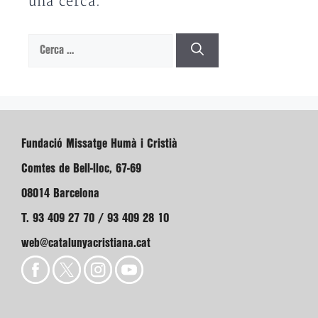
una cerca.
Cerca:
Fundació Missatge Humà i Cristià
Comtes de Bell-lloc, 67-69
08014 Barcelona
T. 93 409 27 70 / 93 409 28 10
web@catalunyacristiana.cat