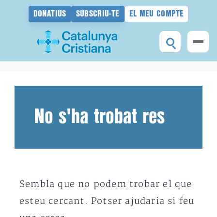
DONATIUS
SUBSCRIU-TE
EL MEU COMPTE
Vés
al
contingut
No s'ha trobat res
Sembla que no podem trobar el que
esteu cercant. Potser ajudaria si feu