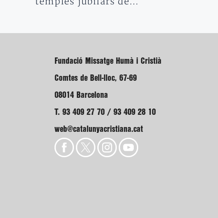
temples jubilars de…
Fundació Missatge Humà i Cristià
Comtes de Bell-lloc, 67-69
08014 Barcelona
T. 93 409 27 70 / 93 409 28 10
web@catalunyacristiana.cat