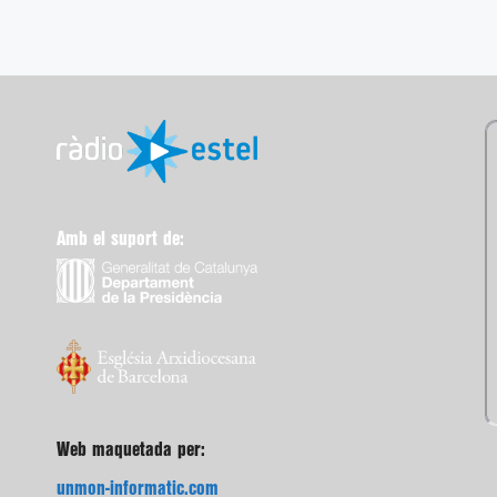
Amb el suport de:
Web maquetada per:
unmon-informatic.com