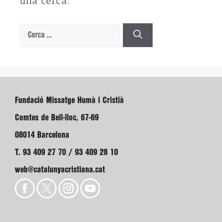
una cerca.
Cerca:
Fundació Missatge Humà i Cristià
Comtes de Bell-lloc, 67-69
08014 Barcelona
T. 93 409 27 70 / 93 409 28 10
web@catalunyacristiana.cat