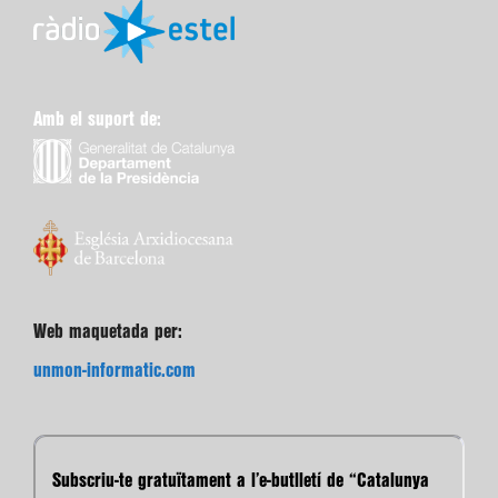
Amb el suport de:
Web maquetada per:
unmon-informatic.com
Subscriu-te gratuïtament a l’e-butlletí de “Catalunya