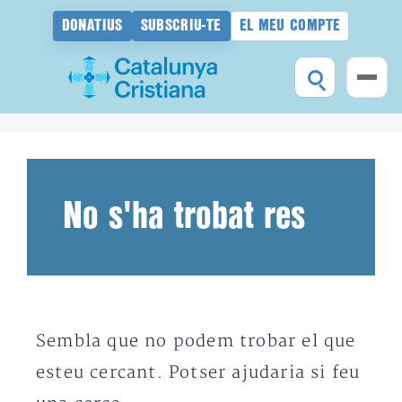
DONATIUS
SUBSCRIU-TE
EL MEU COMPTE
Vés
al
contingut
No s'ha trobat res
Sembla que no podem trobar el que
esteu cercant. Potser ajudaria si feu