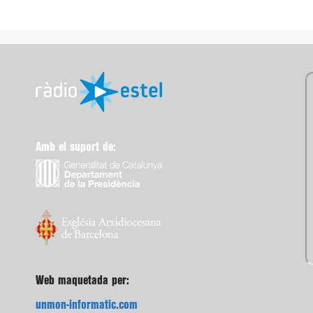
Amb el suport de:
Web maquetada per:
unmon-informatic.com