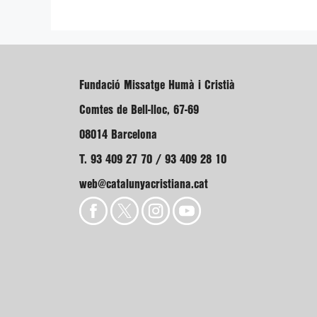
Fundació Missatge Humà i Cristià
Comtes de Bell-lloc, 67-69
08014 Barcelona
T. 93 409 27 70 / 93 409 28 10
web@catalunyacristiana.cat