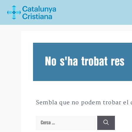
Vés
al
contingut
No s'ha trobat res
Sembla que no podem trobar el qu
Cerca: