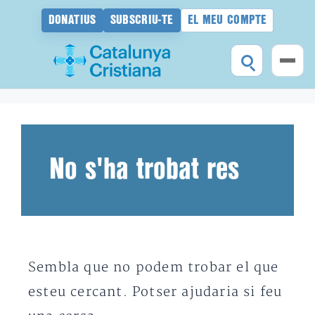
DONATIUS
SUBSCRIU-TE
EL MEU COMPTE
Vés
al
contingut
No s'ha trobat res
Sembla que no podem trobar el que
esteu cercant. Potser ajudaria si feu