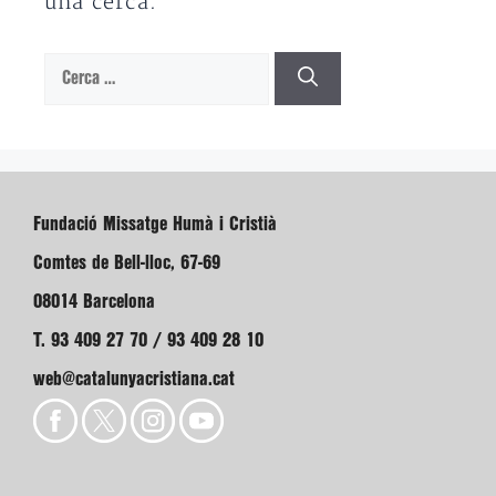
una cerca.
Cerca:
Fundació Missatge Humà i Cristià
Comtes de Bell-lloc, 67-69
08014 Barcelona
T. 93 409 27 70 / 93 409 28 10
web@catalunyacristiana.cat