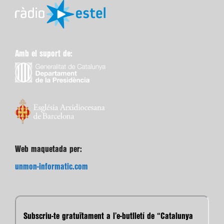
Amb el suport de:
Web maquetada per:
unmon-informatic.com
Subscriu-te gratuïtament a l’e-butlletí de “Catalunya