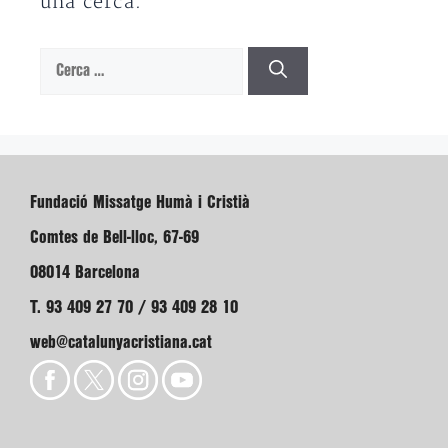
una cerca.
Cerca:
Fundació Missatge Humà i Cristià
Comtes de Bell-lloc, 67-69
08014 Barcelona
T. 93 409 27 70 / 93 409 28 10
web@catalunyacristiana.cat