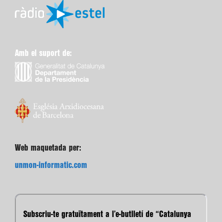
Amb el suport de:
Web maquetada per:
unmon-informatic.com
Subscriu-te gratuïtament a l’e-butlletí de “Catalunya