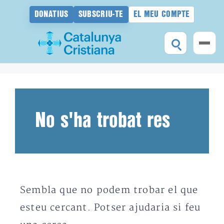
DONATIUS
SUBSCRIU-TE
EL MEU COMPTE
Vés
al
contingut
No s'ha trobat res
Sembla que no podem trobar el que
esteu cercant. Potser ajudaria si feu