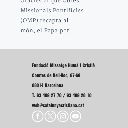
Gràcies al que Obres
Missionals Pontifícies
(OMP) recapta al
món, el Papa pot…
Fundació Missatge Humà i Cristià
Comtes de Bell-lloc, 67-69
08014 Barcelona
T. 93 409 27 70 / 93 409 28 10
web@catalunyacristiana.cat