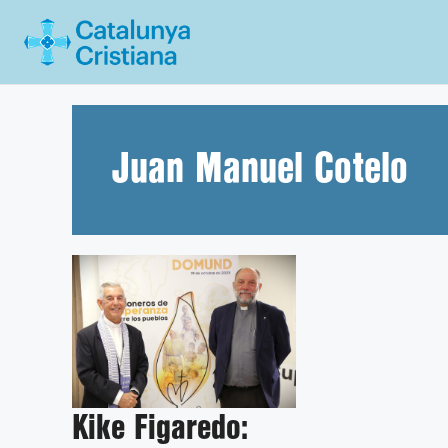
Vés
al
contingut
Juan Manuel Cotelo
Kike Figaredo: