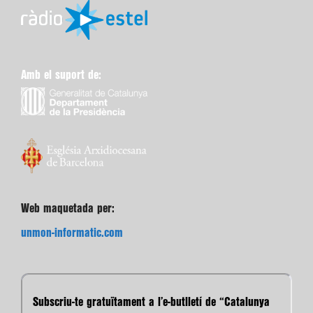
Amb el suport de:
Web maquetada per:
unmon-informatic.com
Subscriu-te gratuïtament a l’e-butlletí de “Catalunya