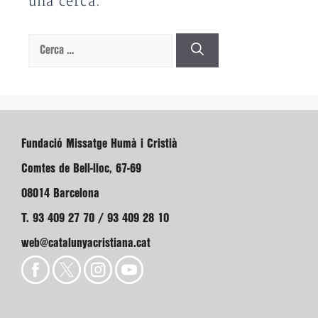
una cerca.
Cerca:
Fundació Missatge Humà i Cristià
Comtes de Bell-lloc, 67-69
08014 Barcelona
T. 93 409 27 70 / 93 409 28 10
web@catalunyacristiana.cat