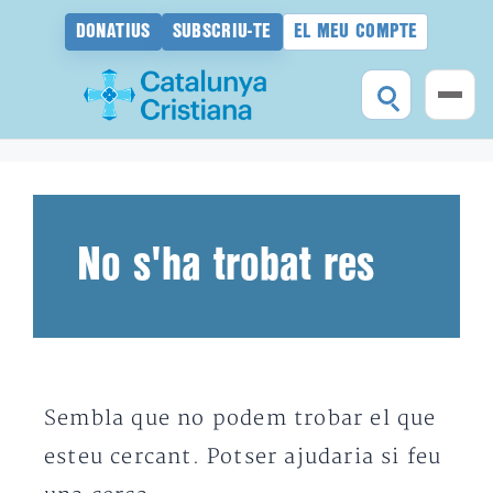
DONATIUS
SUBSCRIU-TE
EL MEU COMPTE
Vés
al
contingut
No s'ha trobat res
Sembla que no podem trobar el que
esteu cercant. Potser ajudaria si feu