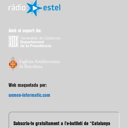
Amb el suport de:
Web maquetada per:
unmon-informatic.com
Subscriu-te gratuïtament a l’e-butlletí de “Catalunya