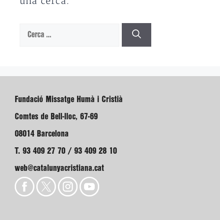
una cerca.
Cerca:
Fundació Missatge Humà i Cristià
Comtes de Bell-lloc, 67-69
08014 Barcelona
T. 93 409 27 70 / 93 409 28 10
web@catalunyacristiana.cat