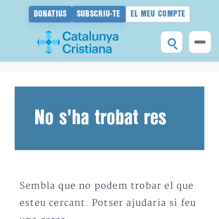
DONATIUS
SUBSCRIU-TE
EL MEU COMPTE
Vés
al
contingut
No s'ha trobat res
Sembla que no podem trobar el que
esteu cercant. Potser ajudaria si feu