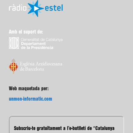
Amb el suport de:
Web maquetada per:
unmon-informatic.com
Subscriu-te gratuïtament a l’e-butlletí de “Catalunya