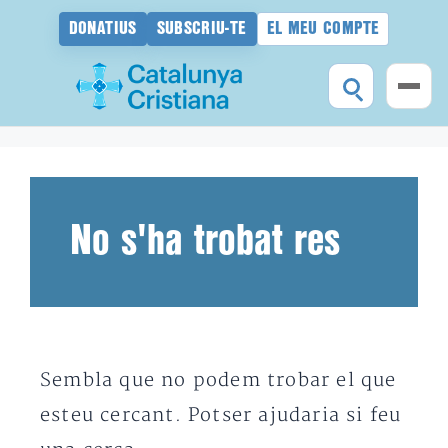
DONATIUS
SUBSCRIU-TE
EL MEU COMPTE
Vés
al
contingut
No s'ha trobat res
Sembla que no podem trobar el que
esteu cercant. Potser ajudaria si feu