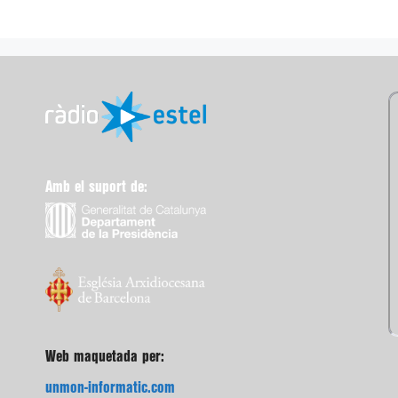
Amb el suport de:
Web maquetada per:
unmon-informatic.com