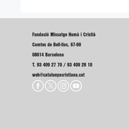
Fundació Missatge Humà i Cristià
Comtes de Bell-lloc, 67-69
08014 Barcelona
T. 93 409 27 70 / 93 409 28 10
web@catalunyacristiana.cat