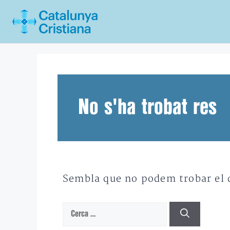
Vés
al
contingut
No s'ha trobat res
Sembla que no podem trobar el qu
Cerca: