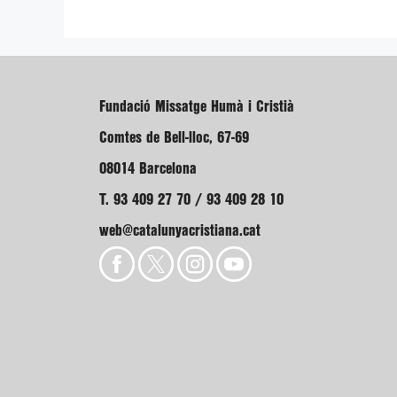
Fundació Missatge Humà i Cristià
Comtes de Bell-lloc, 67-69
08014 Barcelona
T. 93 409 27 70 / 93 409 28 10
web@catalunyacristiana.cat