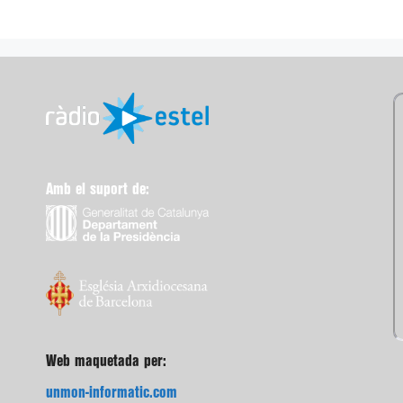
Amb el suport de:
Web maquetada per:
unmon-informatic.com