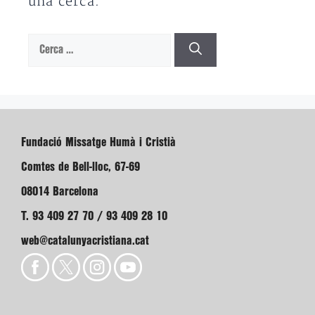
una cerca.
Cerca:
Fundació Missatge Humà i Cristià
Comtes de Bell-lloc, 67-69
08014 Barcelona
T. 93 409 27 70 / 93 409 28 10
web@catalunyacristiana.cat