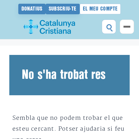
DONATIUS
SUBSCRIU-TE
EL MEU COMPTE
Vés
al
contingut
No s'ha trobat res
Sembla que no podem trobar el que
esteu cercant. Potser ajudaria si feu