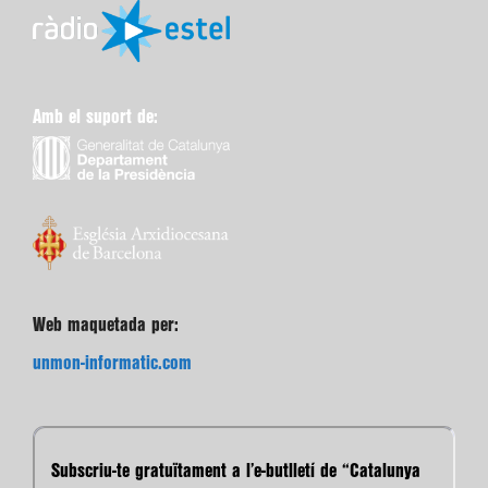
Amb el suport de:
Web maquetada per:
unmon-informatic.com
Subscriu-te gratuïtament a l’e-butlletí de “Catalunya