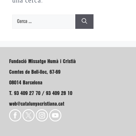
una cerca.
Cerca:
Fundació Missatge Humà i Cristià
Comtes de Bell-lloc, 67-69
08014 Barcelona
T. 93 409 27 70 / 93 409 28 10
web@catalunyacristiana.cat