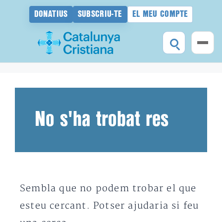
DONATIUS
SUBSCRIU-TE
EL MEU COMPTE
Vés
al
contingut
No s'ha trobat res
Sembla que no podem trobar el que
esteu cercant. Potser ajudaria si feu