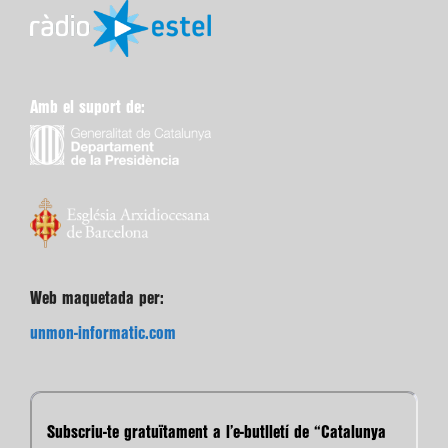
Amb el suport de:
Web maquetada per:
unmon-informatic.com
Subscriu-te gratuïtament a l’e-butlletí de “Catalunya