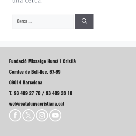
una cerca.
Cerca:
Fundació Missatge Humà i Cristià
Comtes de Bell-lloc, 67-69
08014 Barcelona
T. 93 409 27 70 / 93 409 28 10
web@catalunyacristiana.cat