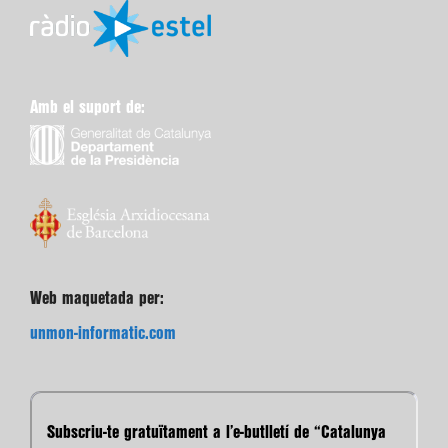
Amb el suport de:
Web maquetada per:
unmon-informatic.com
Subscriu-te gratuïtament a l’e-butlletí de “Catalunya