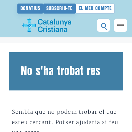
DONATIUS
SUBSCRIU-TE
EL MEU COMPTE
Vés
al
contingut
No s'ha trobat res
Sembla que no podem trobar el que
esteu cercant. Potser ajudaria si feu