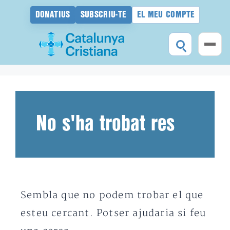
DONATIUS
SUBSCRIU-TE
EL MEU COMPTE
Vés
al
contingut
No s'ha trobat res
Sembla que no podem trobar el que
esteu cercant. Potser ajudaria si feu