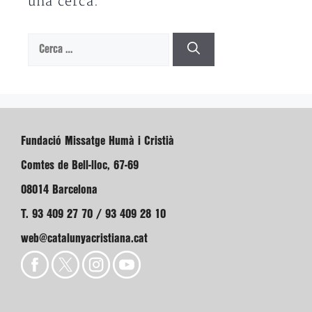
una cerca.
Cerca:
Fundació Missatge Humà i Cristià
Comtes de Bell-lloc, 67-69
08014 Barcelona
T. 93 409 27 70 / 93 409 28 10
web@catalunyacristiana.cat