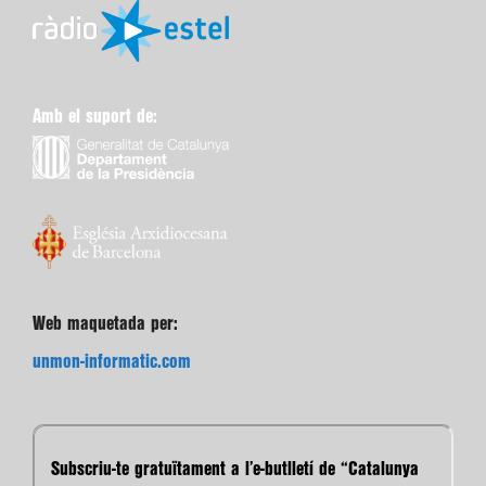
Amb el suport de:
Web maquetada per:
unmon-informatic.com
Subscriu-te gratuïtament a l’e-butlletí de “Catalunya