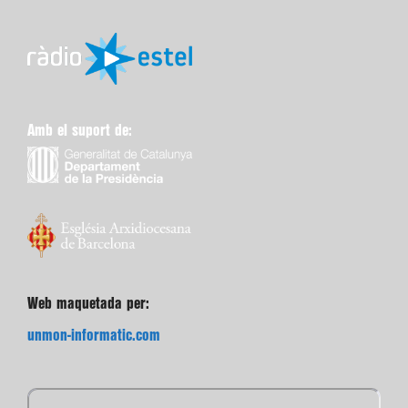
Amb el suport de:
Web maquetada per:
unmon-informatic.com