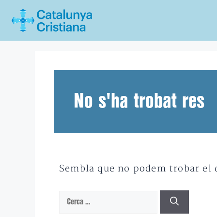
Vés
al
contingut
No s'ha trobat res
Sembla que no podem trobar el qu
Cerca: