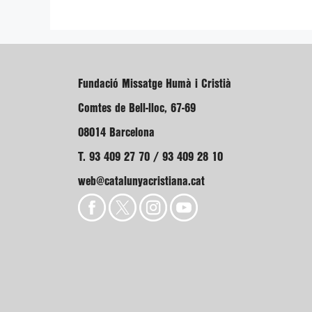
Fundació Missatge Humà i Cristià
Comtes de Bell-lloc, 67-69
08014 Barcelona
T. 93 409 27 70 / 93 409 28 10
web@catalunyacristiana.cat