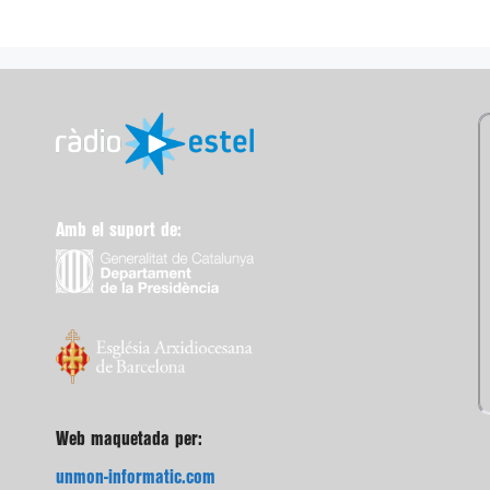
Amb el suport de:
Web maquetada per:
unmon-informatic.com