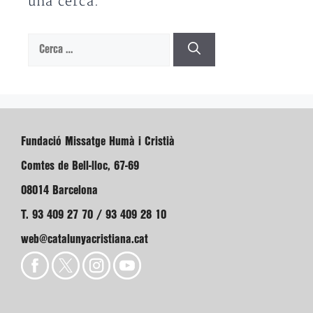
una cerca.
Cerca:
Fundació Missatge Humà i Cristià
Comtes de Bell-lloc, 67-69
08014 Barcelona
T. 93 409 27 70 / 93 409 28 10
web@catalunyacristiana.cat