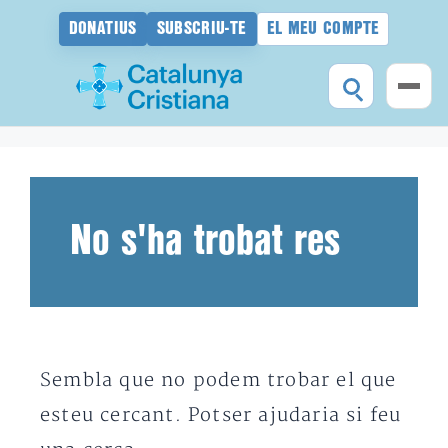
DONATIUS
SUBSCRIU-TE
EL MEU COMPTE
Vés
al
contingut
No s'ha trobat res
Sembla que no podem trobar el que
esteu cercant. Potser ajudaria si feu