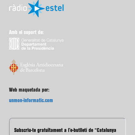
Amb el suport de:
Web maquetada per:
unmon-informatic.com
Subscriu-te gratuïtament a l’e-butlletí de “Catalunya