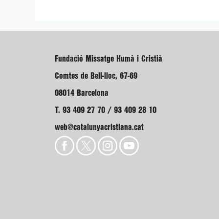
Fundació Missatge Humà i Cristià
Comtes de Bell-lloc, 67-69
08014 Barcelona
T. 93 409 27 70 / 93 409 28 10
web@catalunyacristiana.cat