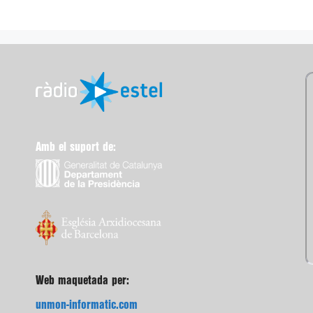
Amb el suport de:
Web maquetada per:
unmon-informatic.com