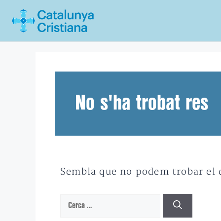
Vés
al
contingut
No s'ha trobat res
Sembla que no podem trobar el qu
Cerca: