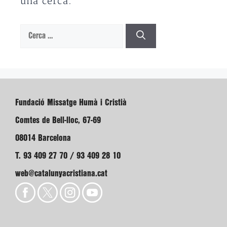
una cerca.
Cerca:
Fundació Missatge Humà i Cristià
Comtes de Bell-lloc, 67-69
08014 Barcelona
T. 93 409 27 70 / 93 409 28 10
web@catalunyacristiana.cat