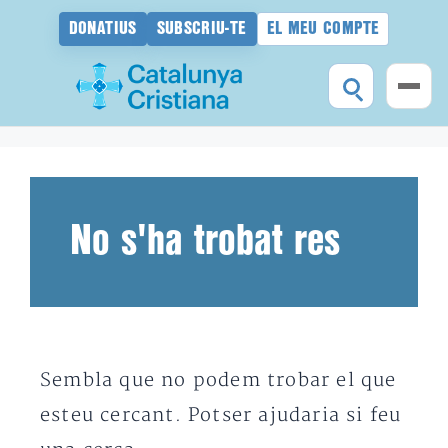
DONATIUS
SUBSCRIU-TE
EL MEU COMPTE
Vés
al
contingut
No s'ha trobat res
Sembla que no podem trobar el que
esteu cercant. Potser ajudaria si feu