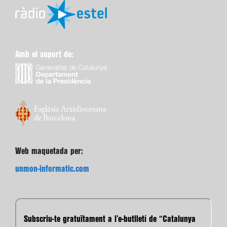
Amb el suport de:
Web maquetada per:
unmon-informatic.com
Subscriu-te gratuïtament a l’e-butlletí de “Catalunya