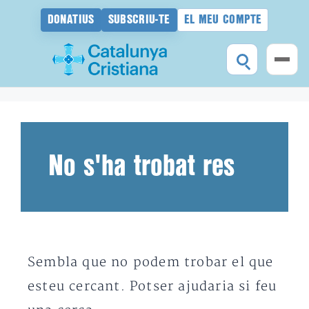
DONATIUS
SUBSCRIU-TE
EL MEU COMPTE
Vés
al
contingut
No s'ha trobat res
Sembla que no podem trobar el que
esteu cercant. Potser ajudaria si feu