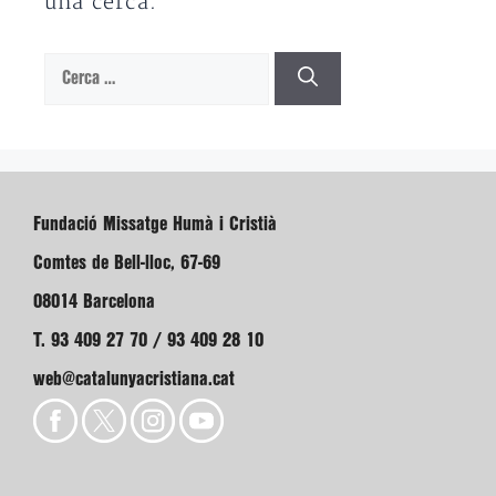
una cerca.
Cerca:
Fundació Missatge Humà i Cristià
Comtes de Bell-lloc, 67-69
08014 Barcelona
T. 93 409 27 70 / 93 409 28 10
web@catalunyacristiana.cat