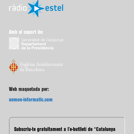
Amb el suport de:
Web maquetada per:
unmon-informatic.com
Subscriu-te gratuïtament a l’e-butlletí de “Catalunya