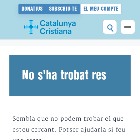
DONATIUS
SUBSCRIU-TE
EL MEU COMPTE
Vés
al
contingut
No s'ha trobat res
Sembla que no podem trobar el que
esteu cercant. Potser ajudaria si feu