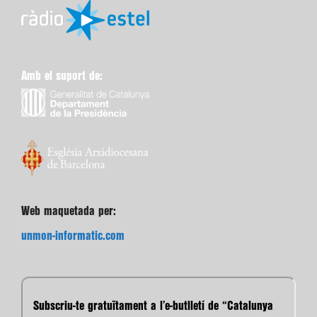
Amb el suport de:
Web maquetada per:
unmon-informatic.com
Subscriu-te gratuïtament a l’e-butlletí de “Catalunya