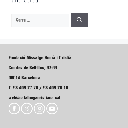
una cerca.
Cerca:
Fundació Missatge Humà i Cristià
Comtes de Bell-lloc, 67-69
08014 Barcelona
T. 93 409 27 70 / 93 409 28 10
web@catalunyacristiana.cat