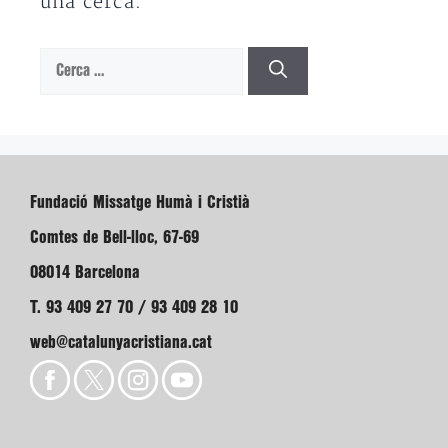
una cerca.
Cerca:
Fundació Missatge Humà i Cristià
Comtes de Bell-lloc, 67-69
08014 Barcelona
T. 93 409 27 70 / 93 409 28 10
web@catalunyacristiana.cat