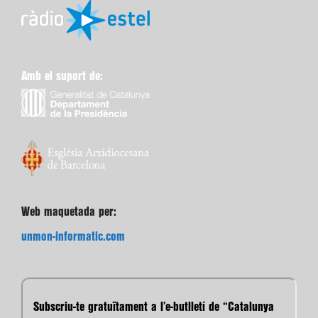
Amb el suport de:
Web maquetada per:
unmon-informatic.com
Subscriu-te gratuïtament a l’e-butlletí de “Catalunya