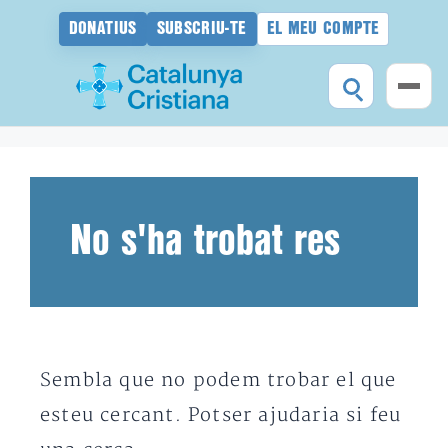
DONATIUS
SUBSCRIU-TE
EL MEU COMPTE
Vés
al
contingut
No s'ha trobat res
Sembla que no podem trobar el que
esteu cercant. Potser ajudaria si feu