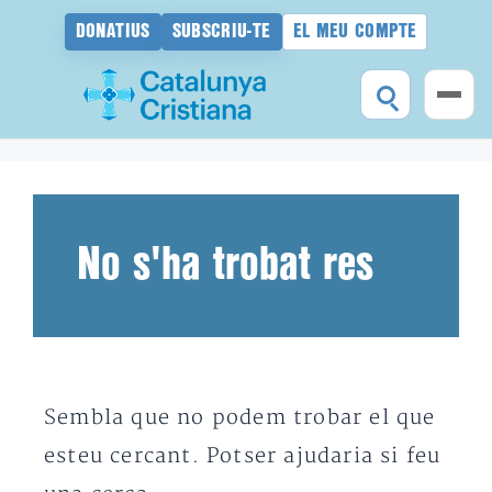
DONATIUS
SUBSCRIU-TE
EL MEU COMPTE
Vés
al
contingut
No s'ha trobat res
Sembla que no podem trobar el que
esteu cercant. Potser ajudaria si feu