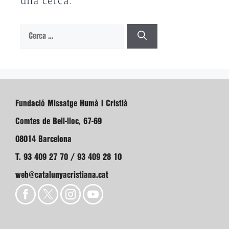
una cerca.
Cerca:
Fundació Missatge Humà i Cristià
Comtes de Bell-lloc, 67-69
08014 Barcelona
T. 93 409 27 70 / 93 409 28 10
web@catalunyacristiana.cat