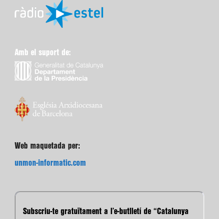
Amb el suport de:
Web maquetada per:
unmon-informatic.com
Subscriu-te gratuïtament a l’e-butlletí de “Catalunya