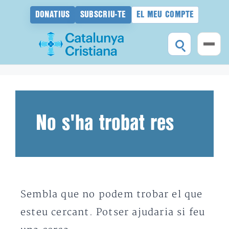
DONATIUS
SUBSCRIU-TE
EL MEU COMPTE
Vés
al
contingut
No s'ha trobat res
Sembla que no podem trobar el que
esteu cercant. Potser ajudaria si feu