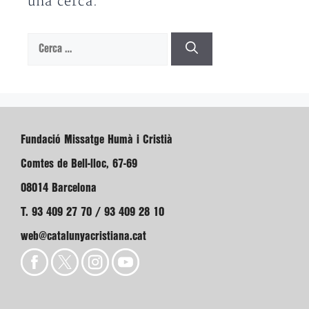
una cerca.
Cerca:
Fundació Missatge Humà i Cristià
Comtes de Bell-lloc, 67-69
08014 Barcelona
T. 93 409 27 70 / 93 409 28 10
web@catalunyacristiana.cat