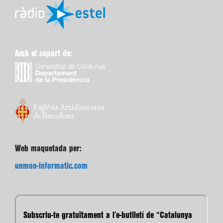
Amb el suport de:
Web maquetada per:
unmon-informatic.com
Subscriu-te gratuïtament a l’e-butlletí de “Catalunya