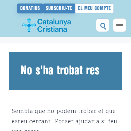
DONATIUS
SUBSCRIU-TE
EL MEU COMPTE
Vés
al
contingut
No s'ha trobat res
Sembla que no podem trobar el que
esteu cercant. Potser ajudaria si feu