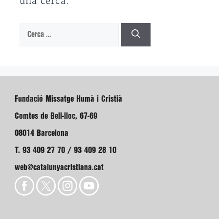
una cerca.
Cerca:
Fundació Missatge Humà i Cristià
Comtes de Bell-lloc, 67-69
08014 Barcelona
T. 93 409 27 70 / 93 409 28 10
web@catalunyacristiana.cat