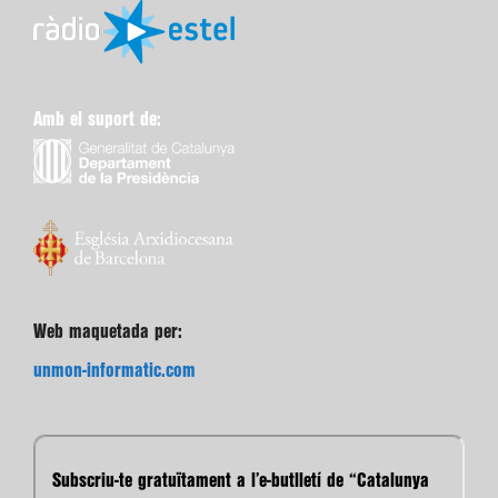
Amb el suport de:
Web maquetada per:
unmon-informatic.com
Subscriu-te gratuïtament a l’e-butlletí de “Catalunya