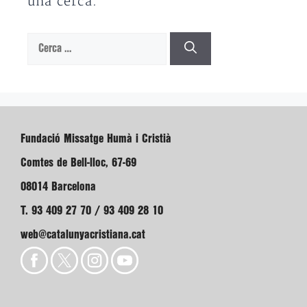
una cerca.
Cerca:
Fundació Missatge Humà i Cristià
Comtes de Bell-lloc, 67-69
08014 Barcelona
T. 93 409 27 70 / 93 409 28 10
web@catalunyacristiana.cat