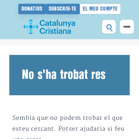
DONATIUS
SUBSCRIU-TE
EL MEU COMPTE
Vés
al
contingut
No s'ha trobat res
Sembla que no podem trobar el que
esteu cercant. Potser ajudaria si feu