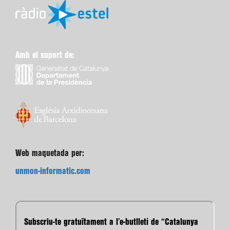
Amb el suport de:
Web maquetada per:
unmon-informatic.com
Subscriu-te gratuïtament a l’e-butlletí de “Catalunya