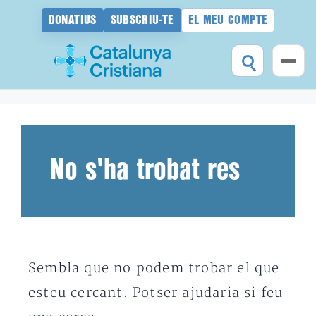
DONATIUS
SUBSCRIU-TE
EL MEU COMPTE
Vés
al
contingut
No s'ha trobat res
Sembla que no podem trobar el que
esteu cercant. Potser ajudaria si feu