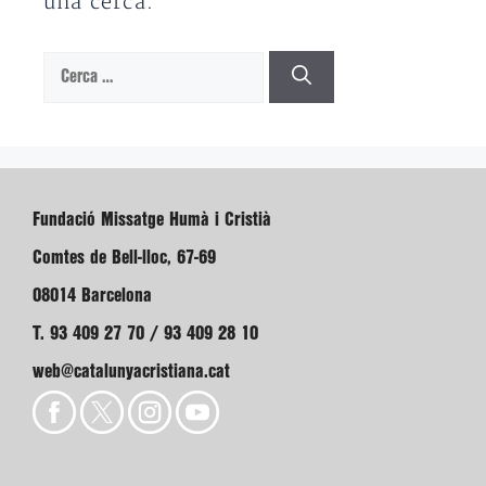
una cerca.
Cerca:
Fundació Missatge Humà i Cristià
Comtes de Bell-lloc, 67-69
08014 Barcelona
T. 93 409 27 70 / 93 409 28 10
web@catalunyacristiana.cat