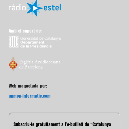
Amb el suport de:
Web maquetada per:
unmon-informatic.com
Subscriu-te gratuïtament a l’e-butlletí de “Catalunya