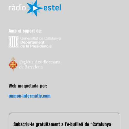
Amb el suport de:
Web maquetada per:
unmon-informatic.com
Subscriu-te gratuïtament a l’e-butlletí de “Catalunya