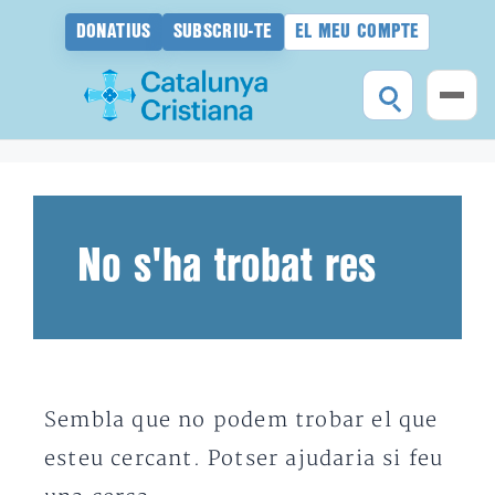
DONATIUS
SUBSCRIU-TE
EL MEU COMPTE
Vés
al
contingut
No s'ha trobat res
Sembla que no podem trobar el que
esteu cercant. Potser ajudaria si feu