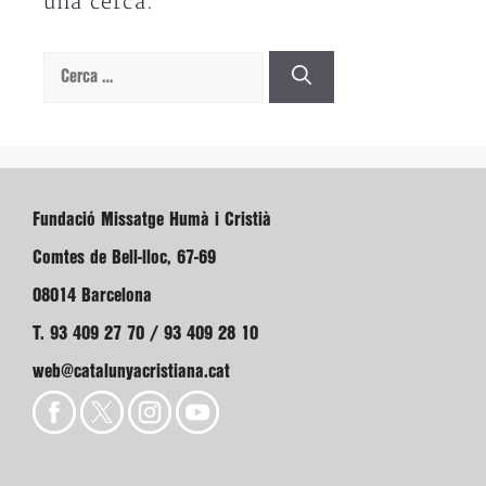
una cerca.
Cerca:
Fundació Missatge Humà i Cristià
Comtes de Bell-lloc, 67-69
08014 Barcelona
T. 93 409 27 70 / 93 409 28 10
web@catalunyacristiana.cat