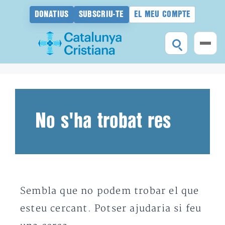
DONATIUS
SUBSCRIU-TE
EL MEU COMPTE
Vés
al
contingut
No s'ha trobat res
Sembla que no podem trobar el que
esteu cercant. Potser ajudaria si feu