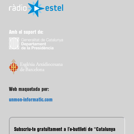
Amb el suport de:
Web maquetada per:
unmon-informatic.com
Subscriu-te gratuïtament a l’e-butlletí de “Catalunya