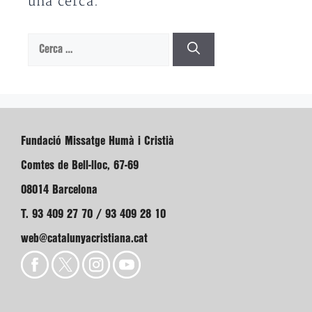
una cerca.
Cerca:
Fundació Missatge Humà i Cristià
Comtes de Bell-lloc, 67-69
08014 Barcelona
T. 93 409 27 70 / 93 409 28 10
web@catalunyacristiana.cat