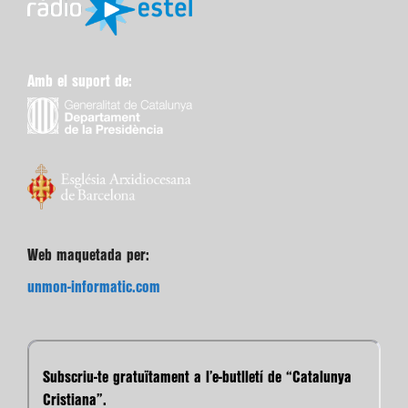
Amb el suport de:
Web maquetada per:
unmon-informatic.com
Subscriu-te gratuïtament a l’e-butlletí de “Catalunya
Cristiana”.