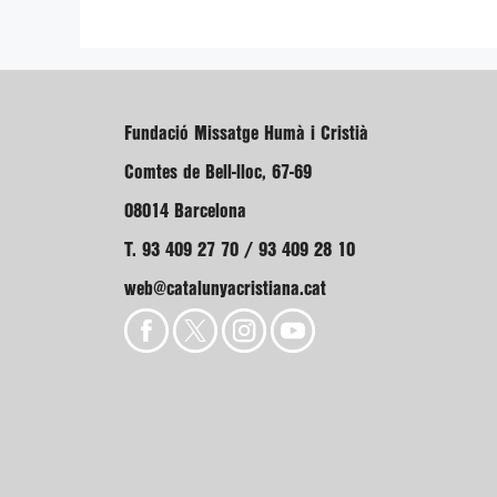
Fundació Missatge Humà i Cristià
Comtes de Bell-lloc, 67-69
08014 Barcelona
T. 93 409 27 70 / 93 409 28 10
web@catalunyacristiana.cat