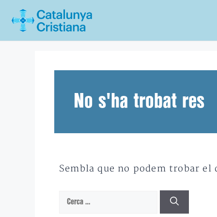
Vés
al
contingut
No s'ha trobat res
Sembla que no podem trobar el qu
Cerca: