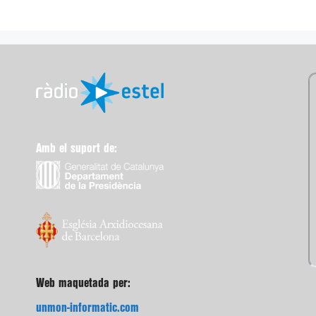
Amb el suport de:
Web maquetada per:
unmon-informatic.com