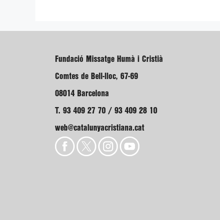
Fundació Missatge Humà i Cristià
Comtes de Bell-lloc, 67-69
08014 Barcelona
T. 93 409 27 70 / 93 409 28 10
web@catalunyacristiana.cat