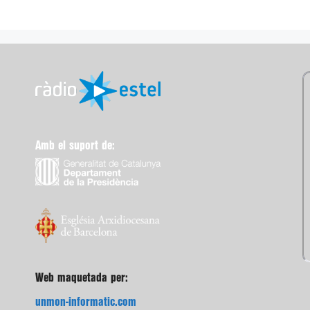
Amb el suport de:
Web maquetada per:
unmon-informatic.com