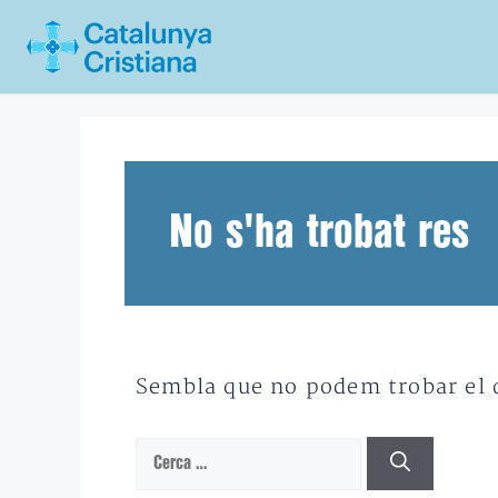
Vés
al
contingut
No s'ha trobat res
Sembla que no podem trobar el qu
Cerca: