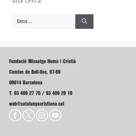
una cerca.
Cerca:
Fundació Missatge Humà i Cristià
Comtes de Bell-lloc, 67-69
08014 Barcelona
T. 93 409 27 70 / 93 409 28 10
web@catalunyacristiana.cat