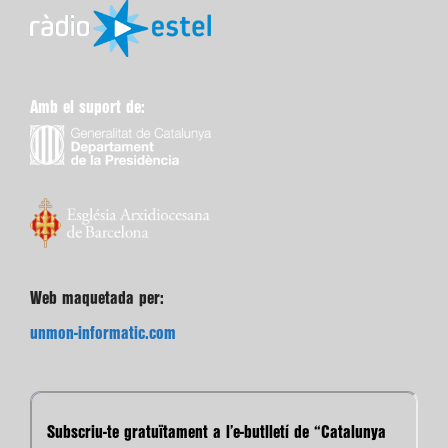
Amb el suport de:
Web maquetada per:
unmon-informatic.com
Subscriu-te gratuïtament a l’e-butlletí de “Catalunya