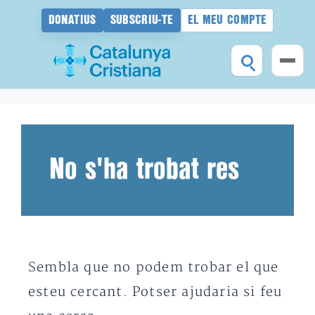
DONATIUS
SUBSCRIU-TE
EL MEU COMPTE
Vés
al
contingut
No s'ha trobat res
Sembla que no podem trobar el que
esteu cercant. Potser ajudaria si feu