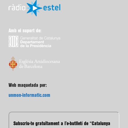
Amb el suport de:
Web maquetada per:
unmon-informatic.com
Subscriu-te gratuïtament a l’e-butlletí de “Catalunya