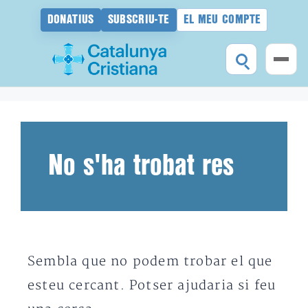
DONATIUS
SUBSCRIU-TE
EL MEU COMPTE
Vés
al
contingut
No s'ha trobat res
Sembla que no podem trobar el que
esteu cercant. Potser ajudaria si feu