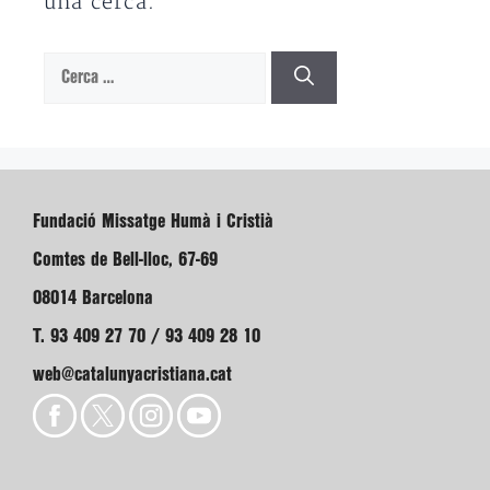
una cerca.
Cerca:
Fundació Missatge Humà i Cristià
Comtes de Bell-lloc, 67-69
08014 Barcelona
T. 93 409 27 70 / 93 409 28 10
web@catalunyacristiana.cat