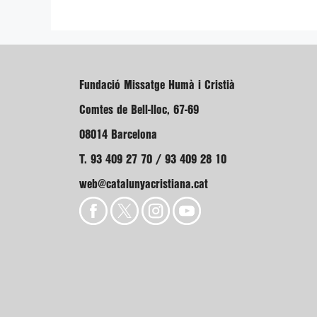
Fundació Missatge Humà i Cristià
Comtes de Bell-lloc, 67-69
08014 Barcelona
T. 93 409 27 70 / 93 409 28 10
web@catalunyacristiana.cat