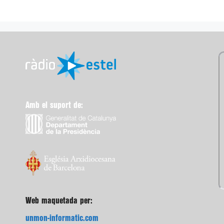
Amb el suport de:
Web maquetada per:
unmon-informatic.com