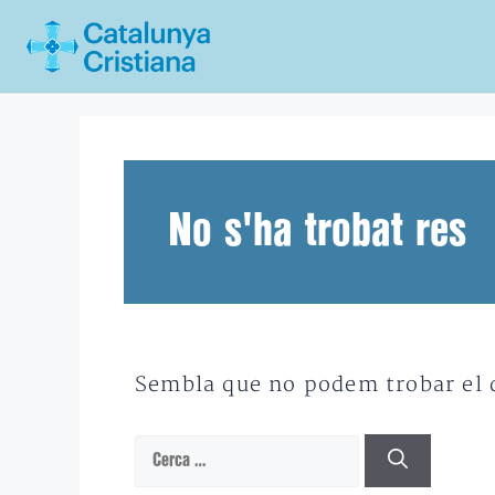
Vés
al
contingut
No s'ha trobat res
Sembla que no podem trobar el qu
Cerca: