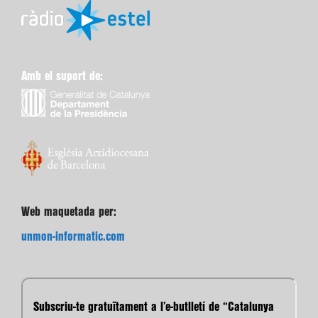
Amb el suport de:
Web maquetada per:
unmon-informatic.com
Subscriu-te gratuïtament a l’e-butlletí de “Catalunya