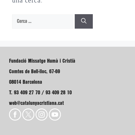
una cerca.
Cerca:
Fundació Missatge Humà i Cristià
Comtes de Bell-lloc, 67-69
08014 Barcelona
T. 93 409 27 70 / 93 409 28 10
web@catalunyacristiana.cat