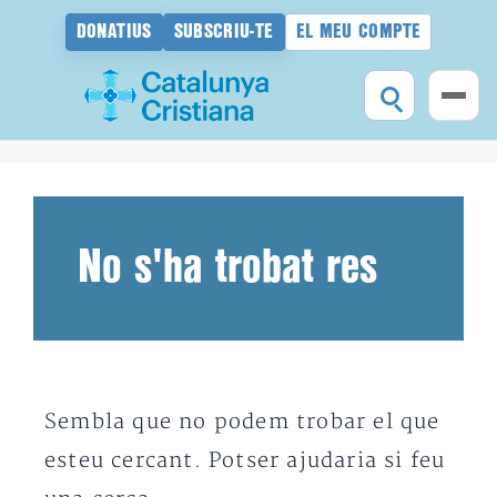
DONATIUS
SUBSCRIU-TE
EL MEU COMPTE
Vés
al
contingut
No s'ha trobat res
Sembla que no podem trobar el que
esteu cercant. Potser ajudaria si feu