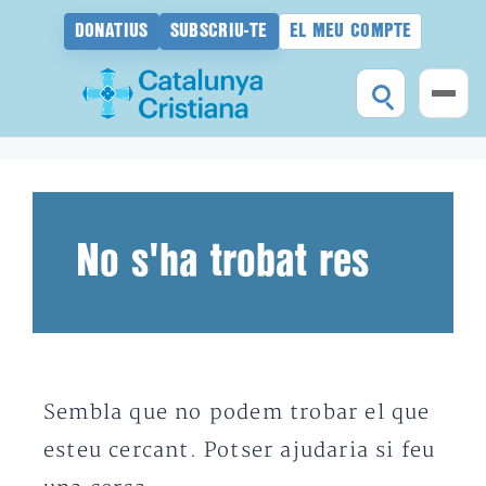
DONATIUS
SUBSCRIU-TE
EL MEU COMPTE
Vés
al
contingut
No s'ha trobat res
Sembla que no podem trobar el que
esteu cercant. Potser ajudaria si feu