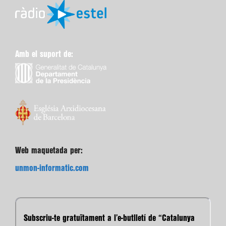
Amb el suport de:
Web maquetada per:
unmon-informatic.com
Subscriu-te gratuïtament a l’e-butlletí de “Catalunya