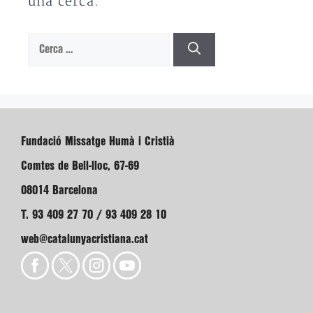
una cerca.
Cerca:
Fundació Missatge Humà i Cristià
Comtes de Bell-lloc, 67-69
08014 Barcelona
T. 93 409 27 70 / 93 409 28 10
web@catalunyacristiana.cat