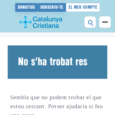
DONATIUS
SUBSCRIU-TE
EL MEU COMPTE
Vés
al
contingut
No s'ha trobat res
Sembla que no podem trobar el que
esteu cercant. Potser ajudaria si feu