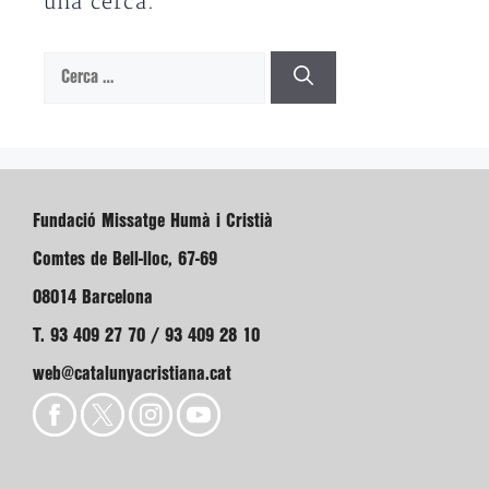
una cerca.
Cerca:
Fundació Missatge Humà i Cristià
Comtes de Bell-lloc, 67-69
08014 Barcelona
T. 93 409 27 70 / 93 409 28 10
web@catalunyacristiana.cat