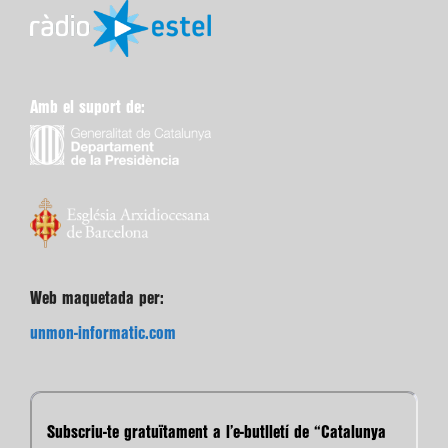
Amb el suport de:
Web maquetada per:
unmon-informatic.com
Subscriu-te gratuïtament a l’e-butlletí de “Catalunya